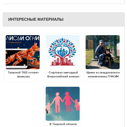
ИНТЕРЕСНЫЕ МАТЕРИАЛЫ
Тверской ТЮЗ готовит
Стартовал ежегодный
Щенки из свердловского
премьеру
Всероссийский конкурс
племпитомика ГУФСИН
«Семейная столица
уехали в Тверские
России»
колонии и СИЗО
В Тверской области