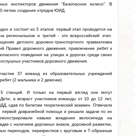
ных инспекторов движения "Безопасное колесо". В
40-летию создания отрядов ЮИД.
дно и состоит из 3 этапов: первый этап проводится на
а региональном и третий - это всероссийский этап.
ащение детского дорожно-транспортного травматизма
ий Правил дорожного движения, привлечение ребят к
зопасного поведения на улицах и дорогах среди своих
послушных участников дорожного движения.
частие 37 команд из образовательных учреждений
ребят (2 мальчика и 2 девочки).
 5 станций. И только на первый взгляд они могут
Дети, а возраст участников команды от 10 до 12 лет,
ПДД, сдав по билетам теоретический экзамен. Отвечали
я первой доврачебной помощи и решали задачи по их
Демонстрировали навыки вождения велосипеда на
дке с наличием дорожных знаков, дорожной разметки,
ых переходов, перекрестков с круговым и Т-образным