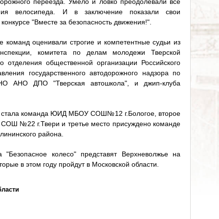
орожного переезда. Умело и ловко преодолевали все
ения велосипеда. И в заключение показали свои
конкурсе "Вместе за безопасность движения!".
е команд оценивали строгие и компетентные судьи из
инспекции, комитета по делам молодежи Тверской
го отделения общественной организации Российского
авления государственного автодорожного надзора по
 НО АНО ДПО "Тверская автошкола", и джип-клуба
и стала команда ЮИД МБОУ СОШ№12 г.Бологое, второе
СОШ №22 г.Твери и третье место присуждено команде
ининского района.
а "Безопасное колесо" представят Верхневолжье на
торые в этом году пройдут в Московской области.
бласти