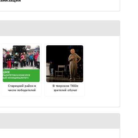
ганизаций
Старицкий район в
В тверском ТЮЗе
числе победителей
зрителей обучат
конкурса "Здоровый
ораторскому мастерству
муниципалитет"