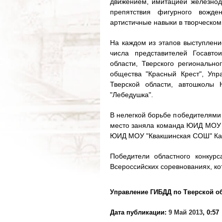
движением, имитацией железнод
препятствия фигурного вожд
артистичные навыки в творческом 
На каждом из этапов выступлени
числа представителей Госавто
области, Тверского регионально
общества "Красный Крест", Упр
Тверской области, автошколы
"Лебедушка".
В нелегкой борьбе победителям
место заняла команда ЮИД МОУ 
ЮИД МОУ "Квакшинская СОШ" Кал
Победители областного конкурс
Всероссийских соревнованиях, ко
Управление ГИБДД по Тверской о
Дата публикации:
9 Май 2013
, 0:57