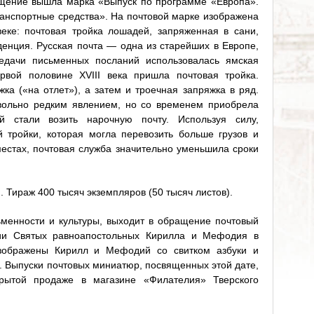
ащение вышла марка «Выпуск по программе «Европа».
ранспортные средства». На почтовой марке изображена
веке: почтовая тройка лошадей, запряженная в сани,
денция. Русская почта ― одна из старейших в Европе,
редачи письменных посланий использовалась ямская
рвой половине XVIII века пришла почтовая тройка.
ка («на отлет»), а затем и троечная запряжка в ряд.
вольно редким явлением, но со временем приобрела
й стали возить нарочную почту. Используя силу,
й тройки, которая могла перевозить больше грузов и
естах, почтовая служба значительно уменьшила сроки
. Тираж 400 тысяч экземпляров (50 тысяч листов).
ьменности и культуры, выходит в обращение почтовый
ии Святых равноапостольных Кирилла и Мефодия в
зображены Кирилл и Мефодий со свитком азбуки и
. Выпуски почтовых миниатюр, посвященных этой дате,
рытой продаже в магазине «Филателия» Тверского