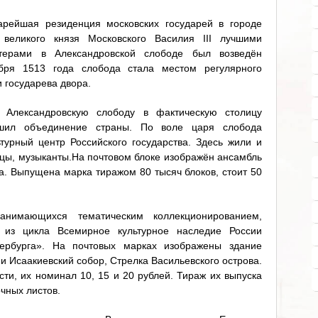
арейшая резиденция московских государей в городе
великого князя Московского Василия III лучшими
терами в Александровской слободе был возведён
бря 1513 года слобода стала местом регулярного
и государева двора.
 Александровскую слободу в фактическую столицу
ершил объединение страны. По воле царя слобода
турный центр Российского государства. Здесь жили и
сцы, музыканты.На почтовом блоке изображён ансамбль
а. Выпущена марка тиражом 80 тысяч блоков, стоит 50
анимающихся тематическим коллекционированием,
 из цикла Всемирное культурное наследие России
тербурга». На почтовых марках изображены здание
и Исаакиевский собор, Стрелка Васильевского острова.
ти, их номинал 10, 15 и 20 рублей. Тираж их выпуска
чных листов.