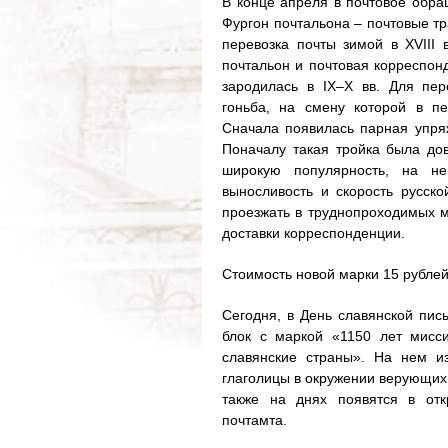
В конце апреля в почтовое обр
Фургон почтальона – почтовые т
перевозка почты зимой в XVIII 
почтальон и почтовая корреспон
зародилась в IX–X вв. Для пе
гоньба, на смену которой в пе
Cначала появилась парная упряж
Поначалу такая тройка была до
широкую популярность, на не
выносливость и скорость русско
проезжать в труднопроходимых м
доставки корреспонденции.
Стоимость новой марки 15 рублей
Сегодня, в День славянской пис
блок с маркой «1150 лет мисс
славянские страны». На нем и
глаголицы в окружении верующих
также на днях появятся в отк
почтамта.