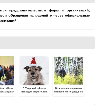
ется представительством фирм и организаций,
Свои обращения направляйте через официальные
ганизаций
ойдет «Ночь
В Тверской области
Волонтеры-поисковики
ерезагрузка»
проходит акция "Стань
подвели итоги ушедшего
Дедом Морозом для
года
бездомных животных"