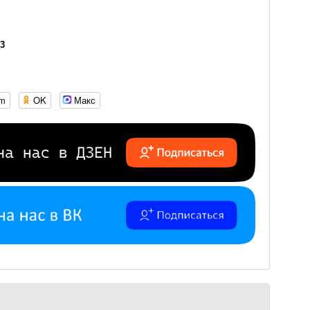
23
om
OK
Макс