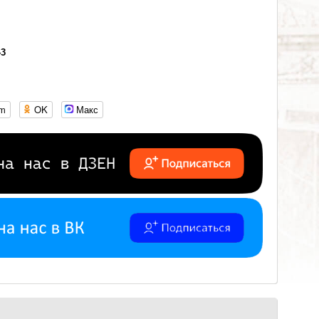
43
om
OK
Макс