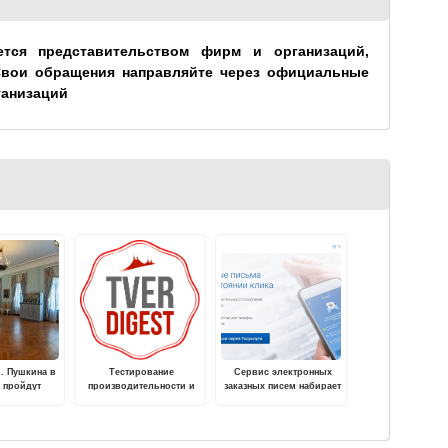
ется представительством фирм и организаций,
Свои обращения направляйте через официальные
ганизаций
С. Пушкина в
Тестирование
Сервис электронных
 пройдут
производительности и
заказных писем набирает
одний и
надежности
популярность у жителей
нский балы
персональных
Тверской области
анонимных прокси