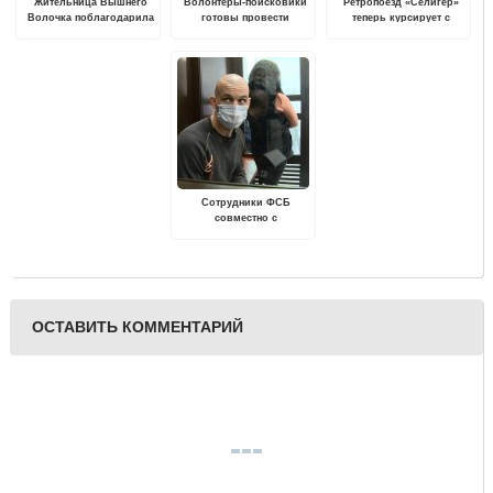
Жительница Вышнего
Волонтеры-поисковики
Ретропоезд «Селигер»
Волочка поблагодарила
готовы провести
теперь курсирует с
сотрудников
профилактические
новыми вагонами,
Госавтоинспекции
беседы в учебных
окрашенными в
Удомли за помощь на
заведениях Тверской
исторический зеленый
дороге
области
цвет
Сотрудники ФСБ
совместно с
таможенниками пресекли
распространение крупной
партии наркотиков в
Тверской области
ОСТАВИТЬ КОММЕНТАРИЙ