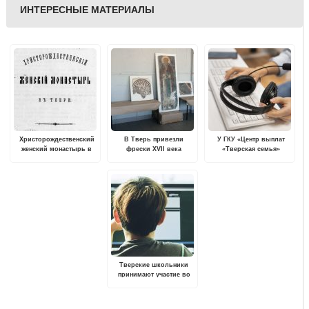
ИНТЕРЕСНЫЕ МАТЕРИАЛЫ
Христорождественский
В Тверь привезли
У ГКУ «Центр выплат
женский монастырь в
фрески XVII века
«Тверская семья»
Твери
изменился номер
горячей линии
Тверские школьники
принимают участие во
Всероссийской онлайн-
олимпиаде «Безопасный
интернет»