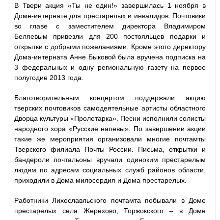
В Твери акция «Ты не один!» завершилась 1 ноября в
Доме-интернате для престарелых и инвалидов. Почтовики
во главе с заместителем директора Владимиром
Беляевым привезли для 200 постояльцев подарки и
открытки с добрыми пожеланиями. Кроме этого директору
Дома-интерната Анне Быковой была вручена подписка на
3 федеральных и одну региональную газету на первое
полугодие 2013 года.
Благотворительным концертом поддержали акцию
тверских почтовиков самодеятельные артисты областного
Дворца культуры «Пролетарка». Песни исполнили солисты
народного хора «Русские напевы». По завершении акции
такие же мероприятия организовали многие почтамты
Тверского филиала Почты России. Письма, открытки и
бандероли почтальоны вручали одиноким престарелым
людям по адресам социальных служб районов области,
приходили в Дома милосердия и Дома престарелых.
Работники Лихославльского почтамта побывали в Доме
престарелых села Жерехово, Торжокского – в Доме