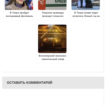
В Твери пройдет
Тверские краеведы
В Твери можно будет
молодежный фестиваль
проведут открытое
встретить Новый год на
исторического
заседание
катке
моделирования "Копье
св.Георгия"
Волонтерский поисково-
спасательный отряд
"Сова" отмечает 10-
летний юбилей
ОСТАВИТЬ КОММЕНТАРИЙ