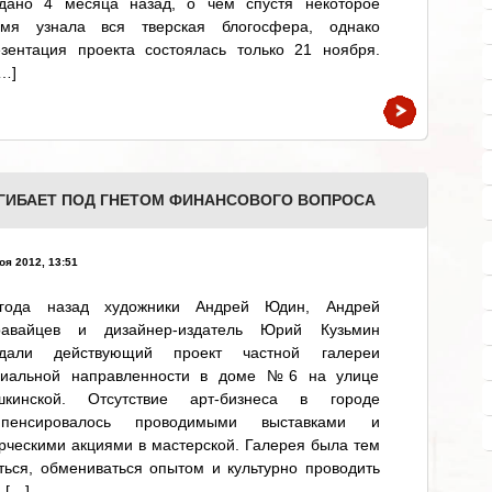
здано 4 месяца назад, о чем спустя некоторое
емя узнала вся тверская блогосфера, однако
езентация проекта состоялась только 21 ноября.
…]
ГИБАЕТ ПОД ГНЕТОМ ФИНАНСОВОГО ВОПРОСА
оя 2012, 13:51
года назад художники Андрей Юдин, Андрей
равайцев и дизайнер-издатель Юрий Кузьмин
здали действующий проект частной галереи
циальной направленности в доме №6 на улице
шкинской. Отсутствие арт-бизнеса в городе
мпенсировалось проводимыми выставками и
рческими акциями в мастерской. Галерея была тем
ться, обмениваться опытом и культурно проводить
 […]