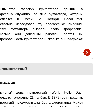
льшинство тверских бухгалтеров пришли в
офессию случайно. Ко Дню бухгалтера, который
мечается в России 21 ноября, HeadHunter
истально исследовал эту профессию: выяснил,
чему бухгалтеры выбрали свою профессию,
сколько они довольны работой, растет ли
требованность бухгалтеров и сколько они получают
Ь ПРИВЕТСТВИЙ
оя 2012, 11:54
емирный день приветствий (World Hello Day)
ечается ежегодно 21 ноября. В 1973 году праздник
иветствий придумали два брата-американца Майкл