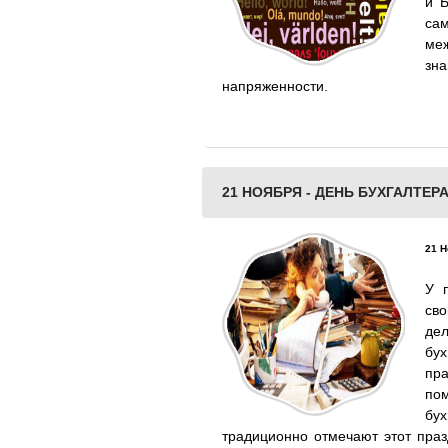
и Б
са
ме
зн
напряженности.
21 НОЯБРЯ - ДЕНЬ БУХГАЛТЕР
21 Н
У 
св
де
бу
пра
по
бух
традиционно отмечают этот праз