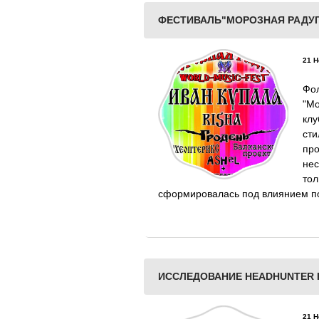
ФЕСТИВАЛЬ"МОРОЗНАЯ РАДУГ
21 Н
Фо
"Мо
клу
сти
пр
нес
то
сформировалась под влиянием по
ИССЛЕДОВАНИЕ HEADHUNTER 
21 Н