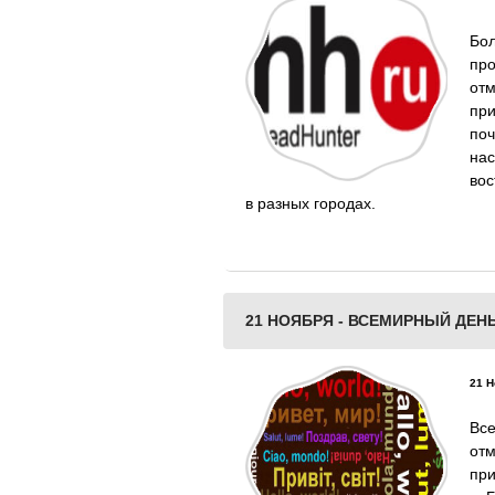
Бо
пр
от
пр
по
на
вос
в разных городах.
21 НОЯБРЯ - ВСЕМИРНЫЙ ДЕН
21 Н
Вс
отм
пр