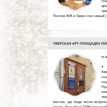
со
вр
пр
Послом ЖЖ в Твери стал самый [
ТВЕРСКАЯ АРТ-ПЛОЩАДКА ПО
21 Н
4 
Ка
со
со
Пу
ко
тво
местом, где люди могли встреча
время. Даже факт 100% арендной