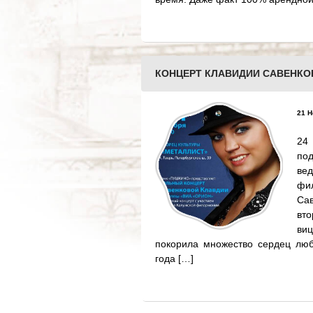
КОНЦЕРТ КЛАВИДИИ САВЕНКО
21 Н
24
по
ве
фи
Са
вт
ви
покорила множество сердец люб
года […]