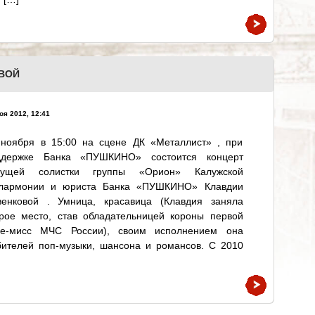
ВОЙ
оя 2012, 12:41
 ноября в 15:00 на сцене ДК «Металлист» , при
ддержке Банка «ПУШКИНО» состоится концерт
дущей солистки группы «Орион» Калужской
лармонии и юриста Банка «ПУШКИНО» Клавдии
венковой . Умница, красавица (Клавдия заняла
орое место, став обладательницей короны первой
це-мисс МЧС России), своим исполнением она
ителей поп-музыки, шансона и романсов. С 2010