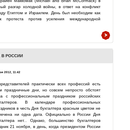
райен Маккомак (Michael and Brian McCormack) в
мый разгар холодной войны, в ответ на конфликт
жду Египтом и Израилем. День был необходим как
ак протеста против усиления международной
А В РОССИИ
оя 2012, 11:42
представителей практически всех профессий есть
ои праздничные дни, но совсем непросто обстоят
ла с профессиональным праздником российских
хгалтеров. В календаре профессиональных
здников в честь Дня бухгалтера красным цветом не
мечена ни одна дата. Официально в России Дня
галтера нет... Однако, большинство бухгалтеров
дник 21 ноября, в день, когда президентом России