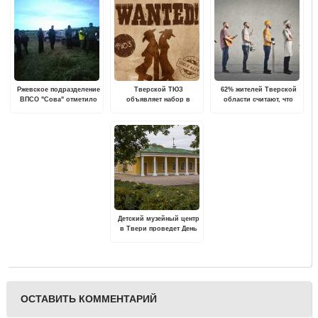
Ржевское подразделение
Тверской ТЮЗ
62% жителей Тверской
ВПСО "Сова" отметило
объявляет набор в
области считают, что
День рождения двумя
труппу
найти работу по
успешными поисками
профессии сложно
Детский музейный центр
в Твери проведет День
открытых дверей
ОСТАВИТЬ КОММЕНТАРИЙ