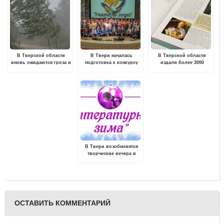
В Тверской области
В Твери началась
В Тверской области
вновь ожидаются гроза и
подготовка к конкурсу
издали более 3000
сильный ветер
"Учитель года России"
экземпляров книги
"Азбуки Тематические"
известной детской
писательницы Гайды
Лагздынь
В Твери возобновятся
творческие вечера в
формате открытого
микрофона
ОСТАВИТЬ КОММЕНТАРИЙ