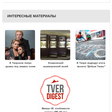
ИНТЕРЕСНЫЕ МАТЕРИАЛЫ
В Тверском театре
Конаковский
В Твери подведут итоги
драмы под занавес осени
краеведческий музей
проекта "Добрая Тверь"
состоится премьера
обновил экспозицию
Импорт 40: особенности
режима (ИМ-40) при