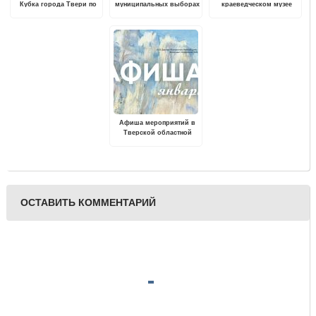
Кубка города Твери по
муниципальных выборах
краеведческом музее
рыболовному спорту
предстоит избрать 212
открылась
депутатов
фотовыставка к юбилею
Курчатова
Афиша мероприятий в
Тверской областной
картинной галерее на
январь 2023 года
ОСТАВИТЬ КОММЕНТАРИЙ