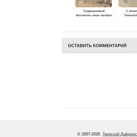
Традиционный
С начал
фестиваль каши пройдет
Тверско
в Кашине Тверской
трудовой о
области
более 4
подр
ОСТАВИТЬ КОММЕНТАРИЙ
© 2007-2026.
Тверской Дайджес