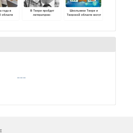
а года в
В Твери пройдет
Школьники Твери и
й области
литературно-
Тверской области могут
пыт получили
музыкальный вечер
нарисовать «Елку
,5 тысяч
"Солнечные стихи"
Победы» и стать
остков
авторами новогодних
открыток
т