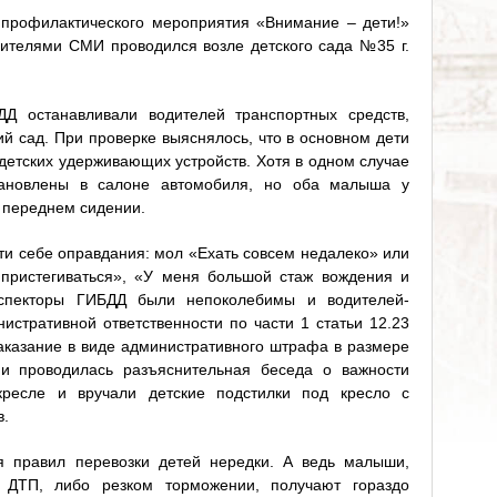
 профилактического мероприятия «Внимание – дети!»
вителями СМИ проводился возле детского сада №35 г.
Д останавливали водителей транспортных средств,
ий сад. При проверке выяснялось, что в основном дети
детских удерживающих устройств. Хотя в одном случае
тановлены в салоне автомобиля, но оба малыша у
 переднем сидении.
ти себе оправдания: мол «Ехать совсем недалеко» или
 пристегиваться», «У меня большой стаж вождения и
нспекторы ГИБДД были непоколебимы и водителей-
истративной ответственности по части 1 статьи 12.23
казание в виде административного штрафа в размере
ми проводилась разъяснительная беседа о важности
кресле и вручали детские подстилки под кресло с
в.
я правил перевозки детей нередки. А ведь малыши,
 ДТП, либо резком торможении, получают гораздо