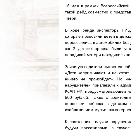
16 мая в рамках Всероссийской
такой рейд совместно с предста
Твери.
В ходе рейда инспекторы ГИБД
которые привозили детей в детск
перевозились в автомобилях без 
аж 2 детских кресла были ус
нерадивой матери находились на
Зачастую водители пытаются най
«Дети капризничают и не хотят
ничего не произойдет». Но и
нарушителей привлекали к админ
КоАП РФ, предусматривающей на
500 рублей. Также с водителя
перевозки ребенка в детском 
изображением мультяшных герое
К сожалению, случаи нарушени
будучи пассажирами, в случае