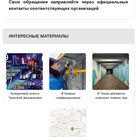
Свои обращения направляйте через официальные
контакты соответствующих организаций
ИНТЕРЕСНЫЕ МАТЕРИАЛЫ
Концертный сезон в
В Кимрах
В Твери урбанисты
Тверской филармонии
газифицировали
осветили тоннель под
откроется гала-
котельные двух детских
Старым Волжским
концертом любимых
поликлиник
Мостом
коллективов и солистов