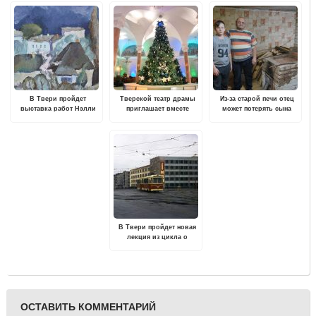
В Твери пройдет
Тверской театр драмы
Из-за старой печи отец
выставка работ Нэлли
приглашает вместе
может потерять сына
Пятышевой "В поисках
провести праздничные
гармонии"
выходные
В Твери пройдет новая
лекция из цикла о
послевоенной
архитектуре Калинина
ОСТАВИТЬ КОММЕНТАРИЙ