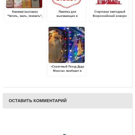
Книжная выставка
Памятка для
Стартовал ежегодный
"Читать, знать, помнить",
выезжающих в
Всероссийский конкурс
посвященная памяти
туристические поездки
«Семейная столица
Великой Отечественной
России»
войны, проходит в
Твери
«Сказочный Поезд Деда
Мороза» прибудет в
Тверь
ОСТАВИТЬ КОММЕНТАРИЙ