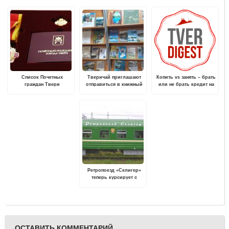
Список Почетных
Тверичай приглашают
Копить vs занять – брать
граждан Твери
отправиться в книжный
или не брать кредит на
пополнился
экотур по Верхневолжью
ремонт?
Ретропоезд «Селигер»
теперь курсирует с
новыми вагонами,
окрашенными в
исторический зеленый
цвет
ОСТАВИТЬ КОММЕНТАРИЙ