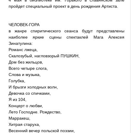
4 мая в библиотеке им. Горького в славянском зале
пройдет специальный проект в день рождения Артиста.
ЧЕЛОВЕК-ГОРА
в жанре спиритического сеанса будут представлены
наиболее яркие сцены спектаклей Мага Алексея
Зинатулина:
Романс лжеца,
Скалозубый, нагловзорый ПУШКИН,
Дом без жильцов,
Всего четыре слога,
Слова и музыка,
Голубка,
И брызги холодных волн,
Девочка со спичками,
Я из 104,
Концерт о любви,
Лето Господне. Рождество,
Марракеш,
Хитрая старуха,
Весенний вечер польской поэзии,