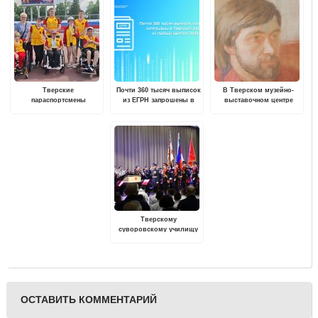
Тверские
Почти 360 тысяч выписок
В Тверском музейно-
параспортсмены
из ЕГРН запрошены в
выставочном центре
завоевали 10 медалей на
Тверской области за
пройдет областная
первенстве России по
первый квартал 2024
тематическая выставка
легкой атлетике
года
"Портрет"
Тверскому
суворовскому училищу
исполнилось 79 лет
ОСТАВИТЬ КОММЕНТАРИЙ