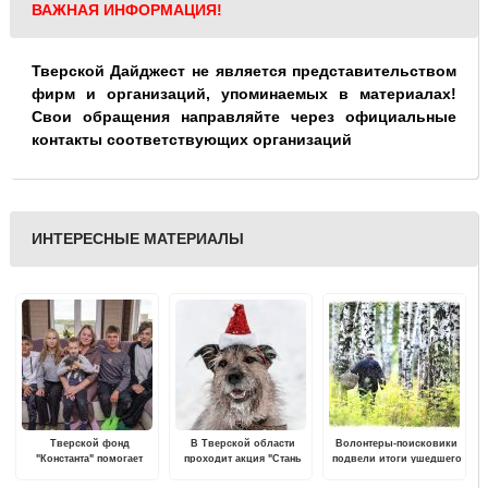
ВАЖНАЯ ИНФОРМАЦИЯ!
Тверской Дайджест не является представительством
фирм и организаций, упоминаемых в материалах!
Свои обращения направляйте через официальные
контакты соответствующих организаций
ИНТЕРЕСНЫЕ МАТЕРИАЛЫ
Тверской фонд
В Тверской области
Волонтеры-поисковики
"Константа" помогает
проходит акция "Стань
подвели итоги ушедшего
матери-одиночке,
Дедом Морозом для
года