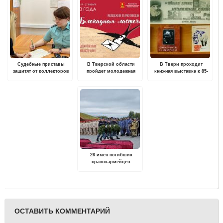
Судебные приставы
В Тверской области
В Твери проходит
защитят от коллекторов
пройдет молодежная
книжная выставка к 85-
акция "Блокадная
летию со дня рождения
ласточка"
Юрия Васильевича
Красавина
26 имен погибших
красноармейцев
установили в ходе
поисковой экспедиции
подо Ржевом
ОСТАВИТЬ КОММЕНТАРИЙ