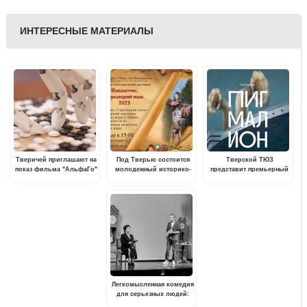
ИНТЕРЕСНЫЕ МАТЕРИАЛЫ
Тверичей приглашают на
Под Тверью состоится
Тверской ТЮЗ
показ фильма "АльфаГо"
молодежный историко-
представит премьерный
- как искусственный
этнографический
спектакль «Пигмалион»
интеллект победил
фестиваль «Новолетие»
человека в игре го
Легкомысленная комедия
для серьезных людей:
премьера в Тверском