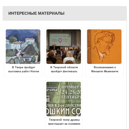
ИНТЕРЕСНЫЕ МАТЕРИАЛЫ
В Твери пройдет
В Тверской области
Воспоминания о
выставка работ Нэлли
пройдет фестиваль
Михаиле Ивановиче
Пятышевой "В поисках
"Волонтеры
Калинине
гармонии"
гостеприимства"
Тверской театр драмы
приглашает на осеннюю
премьеру по