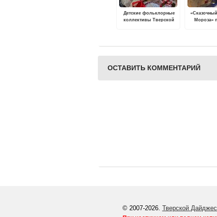
Детские фольклорные
«Сказочный
коллективы Тверской
Мороза» 
области соберутся на
Тв
пасхальный фестиваль
"Весна красна"
ОСТАВИТЬ КОММЕНТАРИЙ
© 2007-2026.
Тверской Дайджес