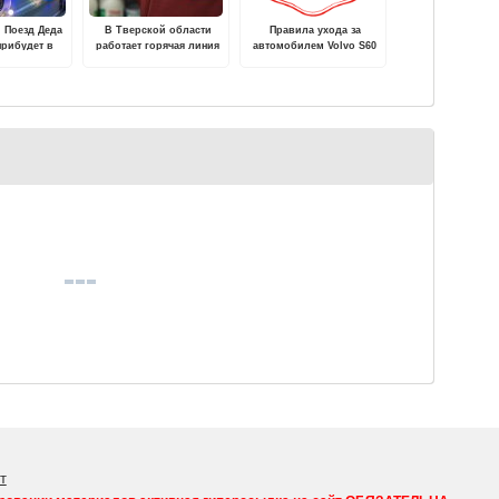
 Поезд Деда
В Тверской области
Правила ухода за
прибудет в
работает горячая линия
автомобилем Volvo S60
ерь
по вопросам качества и
зимой
безопасности продуктов
т