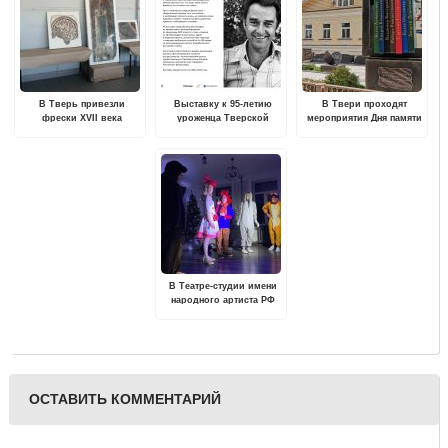
В Тверь привезли
Выставку к 95-летию
В Твери проходят
фрески XVII века
уроженца Тверской
мероприятия Дня памяти
области Андрея
поэта Андрея Дементьева
Дементьева покажут по
всей стране
В Театре-студии имени
народного артиста РФ
А.А. Чуйкова покажут
сказку "Волшебная ночь,
или когда оживают
игрушки"
ОСТАВИТЬ КОММЕНТАРИЙ