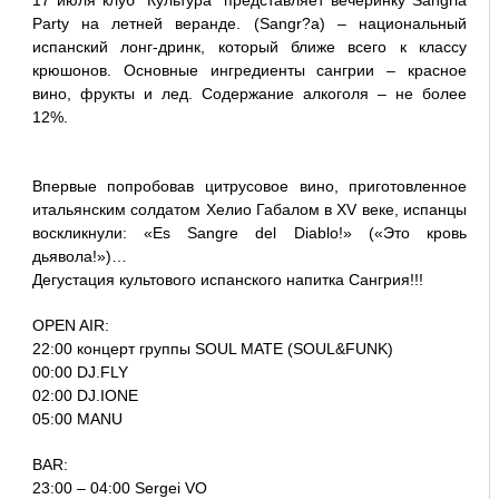
17 июля клуб "Культура" представляет вечеринку Sangria
Party на летней веранде. (Sangr?a) – национальный
испанский лонг-дринк, который ближе всего к классу
крюшонов. Основные ингредиенты cангрии – красное
вино, фрукты и лед. Содержание алкоголя – не более
12%.
Впервые попробовав цитрусовое вино, приготовленное
итальянским солдатом Хелио Габалом в XV веке, испанцы
воскликнули: «Es Sangre del Diablo!» («Это кровь
дьявола!»)…
Дегустация культового испанского напитка Сангрия!!!
OPEN AIR:
22:00 концерт группы SOUL MATE (SOUL&FUNK)
00:00 DJ.FLY
02:00 DJ.IONE
05:00 MANU
BAR:
23:00 – 04:00 Sergei VO