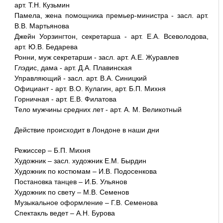
арт. Т.Н. Кузьмин
Памела, жена помощника премьер-министра - засл. арт.
В.В. Мартьянова
Джейн Уорзингтон, секретарша - арт. Е.А. Всеволодова,
арт. Ю.В. Бедарева
Ронни, муж секретарши - засл. арт. А.Е. Журавлев
Глэдис, дама - арт. Д.А. Плавинская
Управляющий - засл. арт. В.А. Синицкий
Официант - арт. В.О. Кулагин, арт. Б.П. Михня
Горничная - арт. Е.В. Филатова
Тело мужчины средних лет - арт. А. М. Великотный
Действие происходит в Лондоне в наши дни
Режиссер – Б.П. Михня
Художник – засл. художник Е.М. Бырдин
Художник по костюмам – И.В. Подосенкова
Постановка танцев – И.Б. Ульянов
Художник по свету – М.В. Семенов
Музыкальное оформление – Г.В. Семенова
Спектакль ведет – А.Н. Бурова