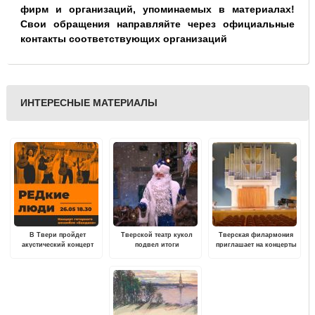
фирм и организаций, упоминаемых в материалах!
Свои обращения направляйте через официальные
контакты соответствующих организаций
ИНТЕРЕСНЫЕ МАТЕРИАЛЫ
В Твери пройдет
Тверской театр кукол
Тверская филармония
акустический концерт
подвел итоги
приглашает на концерты
"РЕДкие люди"
"новогодней" работы
в январе
музыкального
коллектива "Бандана"