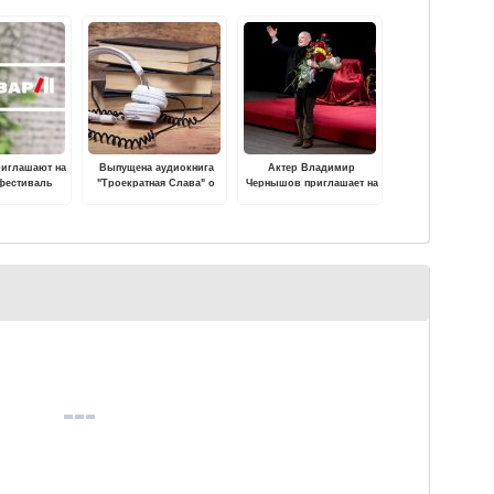
риглашают на
Выпущена аудиокнига
Актер Владимир
фестиваль
"Троекратная Слава" о
Чернышов приглашает на
тверских героях
юбилей и «Дядюшкин
сон»