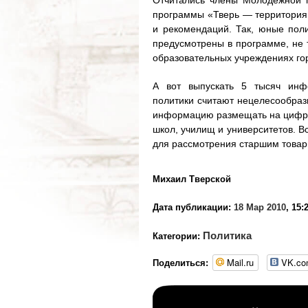
Отчитались члены Молодежной п
программы «Тверь — территория 
и рекомендаций. Так, юные поли
предусмотрены в программе, не т
образовательных учреждениях го
А вот выпускать 5 тысяч инф
политики считают нецелесообразн
информацию размещать на цифров
школ, училищ и университетов. 
для рассмотрения старшим товар
Михаил Тверской
Дата публикации:
18 Мар 2010
, 15:
Политика
Категории:
Mail.ru
VK.c
Поделиться: