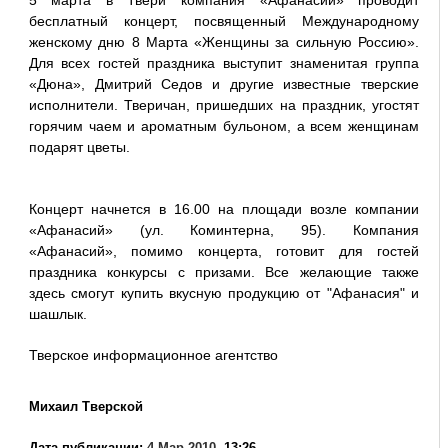
5 марта в Твери компания «Афанасий» проводит
бесплатный концерт, посвященный Международному
женскому дню 8 Марта «Женщины за сильную Россию».
Для всех гостей праздника выступит знаменитая группа
«Дюна», Дмитрий Седов и другие известные тверские
исполнители. Тверичан, пришедших на праздник, угостят
горячим чаем и ароматным бульоном, а всем женщинам
подарят цветы.
Концерт начнется в 16.00 на площади возле компании
«Афанасий» (ул. Коминтерна, 95). Компания
«Афанасий», помимо концерта, готовит для гостей
праздника конкурсы с призами. Все желающие также
здесь смогут купить вкусную продукцию от "Афанасия" и
шашлык.
Тверское информационное агентство
Михаил Тверской
Дата публикации:
4 Мар 2010
, 13:26