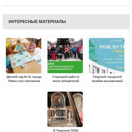
ИНТЕРЕСНЫЕ МАТЕРИАЛЫ
Детский сад № 21 города
Старицкий район в
Тверской городской
Ржева стал участником
числе победителей
музейно-выставочный
акции «Поезд времени
конкурса "Здоровый
центр приглашает на
«Мы вместе ковали
муниципалитет"
праздничную программу
Победу»
"Свет Рождественской
Звезды"
В Тверском ТЮЗе