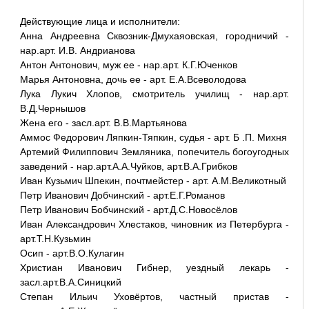
Действующие лица и исполнители:
Анна Андреевна Сквозник-Дмухаяовская, городничий -
нар.арт. И.В. Андрианова
Антон Антонович, муж ее - нар.арт. К.Г.Юченков
Марья Антоновна, дочь ее - арт. Е.А.Всеволодова
Лука Лукич Хлопов, смотритель училищ - нар.арт.
В.Д.Чернышов
Жена его - засл.арт. В.В.Мартьянова
Аммос Федорович Ляпкин-Тяпкин, судья - арт. Б .П. Михня
Артемий Филиппович Земляника, попечитель богоугодных
заведений - нар.арт.А.А.Чуйков, арт.В.А.Грибков
Иван Кузьмич Шпекин, почтмейстер - арт. А.М.Великотный
Петр Иванович Добчинский - арт.Е.Г.Романов
Петр Иванович Бобчинский - арт.Д.С.Новосёлов
Иван Александрович Хлестаков, чиновник из Петербурга -
арт.Т.Н.Кузьмин
Осип - арт.В.О.Кулагин
Христиан Иванович Гибнер, уездный лекарь -
засл.арт.В.А.Синицкий
Степан Ильич Уховёртов, частный пристав -