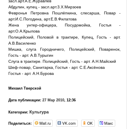
засл.арт.А.Е.Журавлёв
Абдулин, купец - засл.арт.3.Х.Мирзоев
Февронья Петровна Пошлёпкина, слесарша, Повар -
арт.И.С.Погодина, арт.Е.В.Филатова
Жена унтер-офицера, Посудомойка, Гостья -
арт.О.А.Крылова
Полицейский, Половой в трактире, Купец, Гость - арт.
А.В.Василенко
Мишка, слуга Городничего, Полицейский, Поваренок,
Гость - арт. А.В.Турыгин
Слуга в трактире. Полицейский, Гость - арт. А.Н.Майский
Шеф-повар, Санитарка, Гостья - арт. С.Е.Аксёнова
Гостья - арт. А.Н.Бурова
Михаил Тверской
Дата публикации:
27 Мар 2010
, 12:36
Культура
Категории:
Mail.ru
VK.com
OK
Макс
Поделиться: