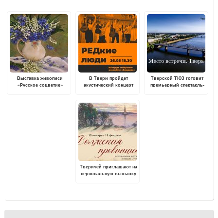
Выставка живописи
В Твери пройдет
Тверской ТЮЗ готовит
«Русское соцветие»
акустический концерт
премьерный спектакль-
пройдет в Вышнем
"РЕДкие люди"
променад "Место
Волочке
музыкального
встречи. Тверь"
коллектива "Бандана"
Тверичей приглашают на
персональную выставку
Михаила Стоячко
«Волжская провинция»