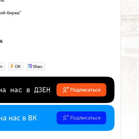
ов.
ий-биржа"
06
om
OK
Макс