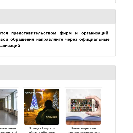
ется представительством фирм и организаций,
Свои обращения направляйте через официальные
ганизаций
капитальный
Полиция Тверской
Какие жанры книг
оверковской
области обеспечит
тверичи предпочитают