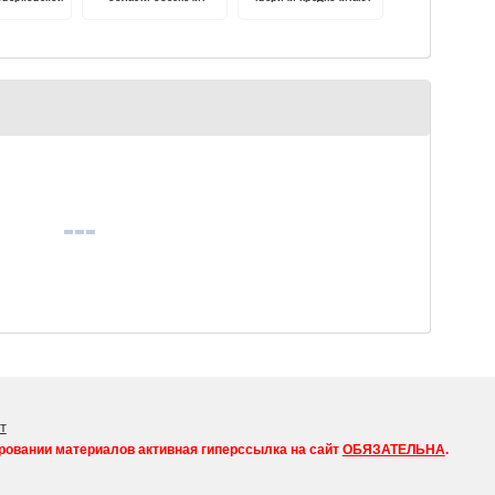
дней
общественный порядок и
читать в электронном
овательной
безопасность граждан во
формате
олы
время новогодних
праздников
т
ровании материалов активная гиперссылка на сайт
ОБЯЗАТЕЛЬНА
.