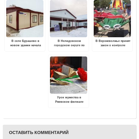
В селе Бурашево в
В Нелидовском
В Верхневолжье принят
новом здании начала
городском округе по
закон о контроле
работу врачебная
национальному проекту
(надзоре) за работой
амбулатория
капитально
аттракционов
отремонтирован
сельский Дом культуры
Урок мужества в
Ржевском филиале
Музея Победы посвятят
маршалу Коневу
ОСТАВИТЬ КОММЕНТАРИЙ