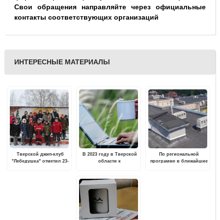
Свои обращения направляйте через официальные
контакты соответствующих организаций
ИНТЕРЕСНЫЕ МАТЕРИАЛЫ
Тверской джип-клуб
В 2023 году в Тверской
По региональной
"Лебедушка" отметил 23-
области к
программе в ближайшие
летие
высокоскоростному
три года проведут
интернету подключат 43
капремонт в 823
деревни, а также села и
многоквартирных домах
поселки