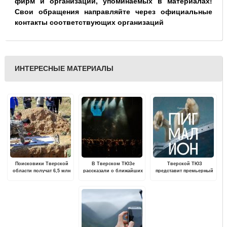
фирм и организаций, упоминаемых в материалах!
Свои обращения направляйте через официальные
контакты соответствующих организаций
ИНТЕРЕСНЫЕ МАТЕРИАЛЫ
Поисковики Тверской
В Тверском ТЮЗе
Тверской ТЮЗ
области получат 6,5 млн
рассказали о ближайших
представит премьерный
рублей поддержки из
премьерах
спектакль «Пигмалион»
регионального бюджета
в 2026 году