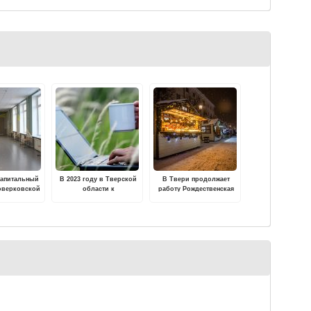
капитальный
В 2023 году в Тверской
В Твери продолжает
оверковской
области к
работу Рождественская
дней
высокоскоростному
ярмарка
овательной
интернету подключат 43
олы
деревни, а также села и
поселки