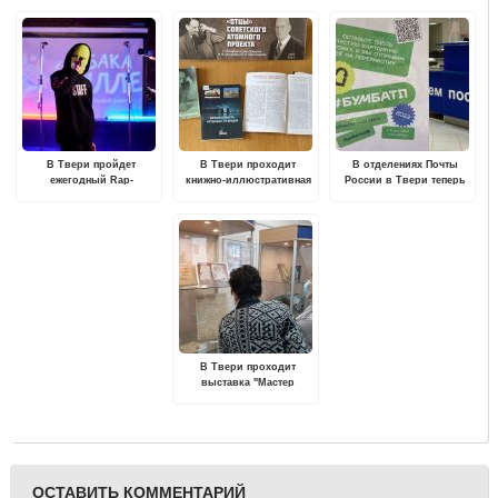
В Твери пройдет
В Твери проходит
В отделениях Почты
ежегодный Rap-
книжно-иллюстративная
России в Твери теперь
фестиваль
выставка "Отцы
можно сдать упаковку на
советского атомного
переработку
проекта"
В Твери проходит
выставка "Мастер
художественного
переплёта"
ОСТАВИТЬ КОММЕНТАРИЙ