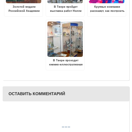
Золотой медали
В Твери пройдет
Крупные компании
Российской Академии
выставка работ Нэлли
расскажут, как построить
художеств удостоена
Пятышевой "В поисках
карьеру молодым
монография о
гармонии"
специалистам
церковной стенописи
северо-востока
Тверского края
В Твери проходит
книжно-иллюстративная
выставка "Многоликий
Достоевский"
ОСТАВИТЬ КОММЕНТАРИЙ