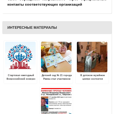
контакты соответствующих организаций
ИНТЕРЕСНЫЕ МАТЕРИАЛЫ
Стартовал ежегодный
Детский сад № 21 города
В детском музейном
Всероссийский конкурс
Ржева стал участником
центре состоится
«Семейная столица
акции «Поезд времени
"Новогоднее
России»
«Мы вместе ковали
путешествие в
Победу»
историческое прошлое"