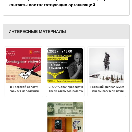
контакты соответствующих организаций
ИНТЕРЕСНЫЕ МАТЕРИАЛЫ
В Тверской области
ВПСО "Сова" проведет в
Ржевский филиал Музея
пройдет молодежная
Твери открытую встречу
Победы посетили почти
акция "Блокадная
для всех желающих
11 тысяч человек за
ласточка"
новогодние праздники