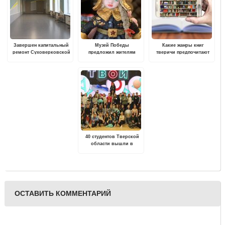
Завершен капитальный
Музей Победы
Какие жанры книг
ремонт Суховерковской
предложил жителям
тверичи предпочитают
средней
Тверской области
читать в электронном
общеобразовательной
выбрать лучшие
формате
школы
новогодние игрушки
40 студентов Тверской
области вышли в
полуфинал
Всероссийского
конкурса «Твой Ход»
ОСТАВИТЬ КОММЕНТАРИЙ