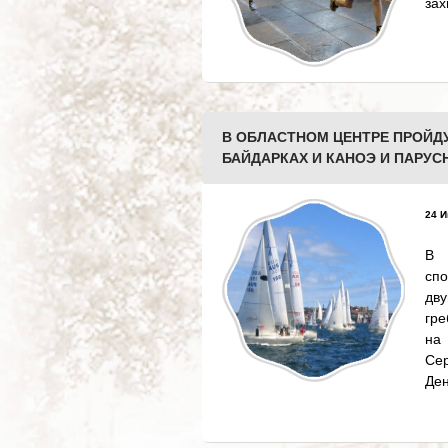
зах
В ОБЛАСТНОМ ЦЕНТРЕ ПРОЙДУ
БАЙДАРКАХ И КАНОЭ И ПАРУС
24 И
В 
сп
дв
гре
на
Се
Ден