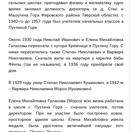
сельских школах: преподавал физику и математику, одно
время занимал должность директора (в д. Стан и
Машугина Гора Фировского района Тверской области), с
1940-го до 1957 года был учителем начальных классов в
Пухтиной Горе.
Около 1930 года Николай Иванович и Елена Михайловна
Галаховы переехали с хутора Кремнице в Пухтину Гору. С
ними переселились также Степан Николаевич и Варвара
Николаевна. Сначала жили на квартире у карелки бабы
Фёклы (так ее называли), в 1936 году приобрели свой
дом.
В 1939 году умер Степан Николаевич Кушикович, в 1942-м
– Варвара Николаевна Мóроз (Кушикович).
Елена Михайловна Галахова (Мóроз) всю жизнь работала
в школе с. Пухтина Гора – сначала учителем, потом
директором. При ее участии было построено новое,
просторное здание школы. Елена Михайловна имела
медали, была удостоена величайшей награды того
времени – Ордена Ленина.