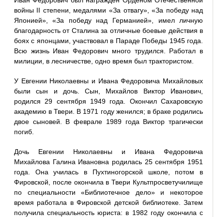
Иван Федорович был награжден Орденом Отечественной
войны II степени, медалями «За отвагу», «За победу над
Японией», «За победу над Германией», имел личную
благодарность от Сталина за отличные боевые действия в
боях с японцами, участвовал в Параде Победы 1945 года.
Всю жизнь Иван Федорович много трудился. Работал в
милиции, в лесничестве, одно время был трактористом.
У Евгении Николаевны и Ивана Федоровича Михайловых
были сын и дочь. Сын, Михайлов Виктор Иванович,
родился 29 сентября 1949 года. Окончил Сахаровскую
академию в Твери. В 1971 году женился; в браке родились
двое сыновей. В феврале 1989 года Виктор трагически
погиб.
Дочь Евгении Николаевны и Ивана Федоровича
Михайлова Галина Ивановна родилась 25 сентября 1951
года. Она училась в Пухтиногорской школе, потом в
Фировской, после окончила в Твери Культпросветучилище
по специальности «Библиотечное дело» и некоторое
время работала в Фировской детской библиотеке. Затем
получила специальность юриста: в 1982 году окончила с