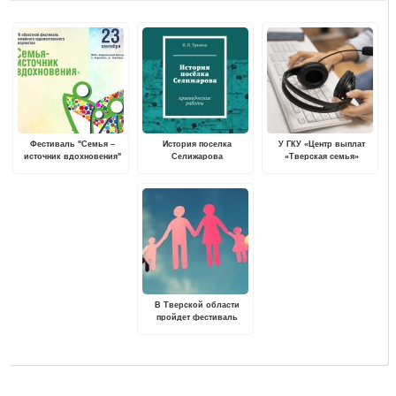
Фестиваль "Семья –
История поселка
У ГКУ «Центр выплат
источник вдохновения"
Селижарова
«Тверская семья»
пройдет в Андреаполе
изменился номер
горячей линии
В Тверской области
пройдет фестиваль
художественного
творчества "Семья -
источник вдохновения"