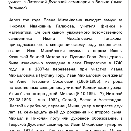
учился в Литовской Духовной семинарии в Вильно (ныне
Вильнюс).
Через три года Елена Михайловна выходит замуж за
Николая Ивановича Галахова, учителя физики и
математики. Он был сыном уважаемого потомственного
священника Ивана Михайловича Галахова,
принадлежавшего к священническому роду дворянского
звания. Иван Михайлович служил в церкви Иконы
Казанской Божией Матери в с. Пухтина Гора. Эта церковь
была изначально возведена в селе Покровское в 1740
году, а в 1897-м перевезена при участии Ивана
Михайловича в Пухтину Гору. Иван Михайлович был женат
на Анне Петровне Соколовой (1866-1955), из рода
потомственных священнослужителей Калязинского уезда.
У них было пятеро детей: Михаил (5.10.1894 - ?), Николай
(28.08.1896 – янв. 1982), Сергей, Елена и Александра.
Шестой их ребенок, первенец Миша, умер в возрасте двух
лет, за семнадцать дней до рождения их второго сына.
Михаил и Николай получили духовное образование, в
Тверской Духовной семинарии. Иван Михайлович умер не
ранее 1918 года. Как вспоминала его внучка Мария