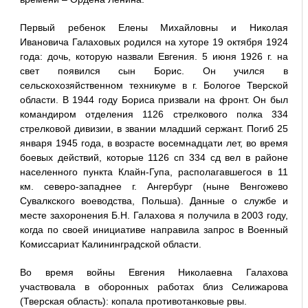
Первый ребенок Елены Михайловны и Николая
Ивановича Галаховых родился на хуторе 19 октября 1924
года: дочь, которую назвали Евгения. 5 июня 1926 г. на
свет появился сын Борис. Он учился в
сельскохозяйственном техникуме в г. Бологое Тверской
области. В 1944 году Бориса призвали на фронт. Он был
командиром отделения 1126 стрелкового полка 334
стрелковой дивизии, в звании младший сержант. Погиб 25
января 1945 года, в возрасте восемнадцати лет, во время
боевых действий, которые 1126 сп 334 сд вел в районе
населенного пункта Клайн-Гупа, располагавшегося в 11
км. северо-западнее г. Ангербург (ныне Венгожево
Сувалкского воеводства, Польша). Данные о службе и
месте захоронения Б.Н. Галахова я получила в 2003 году,
когда по своей инициативе направила запрос в Военный
Комиссариат Калининградской области.
Во время войны Евгения Николаевна Галахова
участвовала в оборонных работах близ Селижарова
(Тверская область): копала противотанковые рвы.