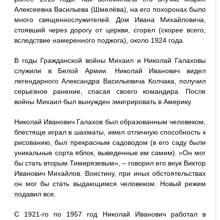
Алексеевна Васильева (Шмелёва), на его похоронах было
много священнослужителей. Дом Ивана Михайловича,
стоявший через дорогу от церкви, сгорел (скорее всего,
вследствие намеренного поджога), около 1924 года.
В годы Гражданской войны Михаил и Николай Галаховы
служили в Белой Армии. Николай Иванович видел
легендарного Александра Васильевича Колчака, получил
серьезное ранение, спасая своего командира. После
войны Михаил был вынужден эмигрировать в Америку.
Николай Иванович Галахов был образованным человеком,
блестяще играл в шахматы, имел отличную способность к
рисованию, был прекрасным садоводом (в его саду были
уникальные сорта яблок, выведенные им самим). «Он мог
бы стать вторым Тимирязевым», – говорил его внук Виктор
Иванович Михайлов. Воистину, при иных обстоятельствах
он мог бы стать выдающимся человеком. Новый режим
подавил все.
С 1921-го по 1957 год Николай Иванович работал в