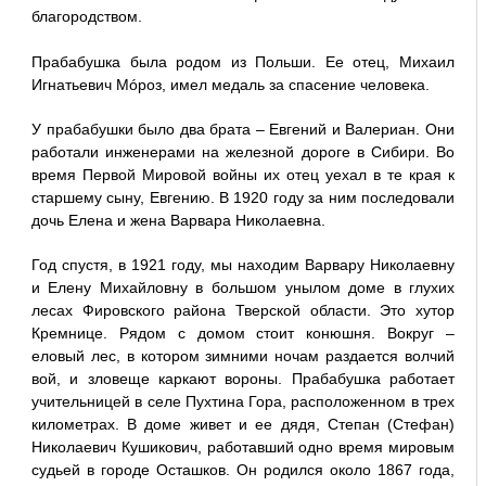
благородством.
Прабабушка была родом из Польши. Ее отец, Михаил
Игнатьевич Мóроз, имел медаль за спасение человека.
У прабабушки было два брата – Евгений и Валериан. Они
работали инженерами на железной дороге в Сибири. Во
время Первой Мировой войны их отец уехал в те края к
старшему сыну, Евгению. В 1920 году за ним последовали
дочь Елена и жена Варвара Николаевна.
Год спустя, в 1921 году, мы находим Варвару Николаевну
и Елену Михайловну в большом унылом доме в глухих
лесах Фировского района Тверской области. Это хутор
Кремнице. Рядом с домом стоит конюшня. Вокруг –
еловый лес, в котором зимними ночам раздается волчий
вой, и зловеще каркают вороны. Прабабушка работает
учительницей в селе Пухтина Гора, расположенном в трех
километрах. В доме живет и ее дядя, Степан (Стефан)
Николаевич Кушикович, работавший одно время мировым
судьей в городе Осташков. Он родился около 1867 года,