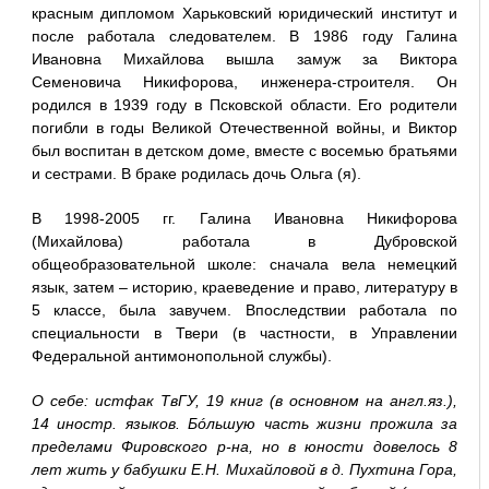
красным дипломом Харьковский юридический институт и
после работала следователем. В 1986 году Галина
Ивановна Михайлова вышла замуж за Виктора
Семеновича Никифорова, инженера-строителя. Он
родился в 1939 году в Псковской области. Его родители
погибли в годы Великой Отечественной войны, и Виктор
был воспитан в детском доме, вместе с восемью братьями
и сестрами. В браке родилась дочь Ольга (я).
В 1998-2005 гг. Галина Ивановна Никифорова
(Михайлова) работала в Дубровской
общеобразовательной школе: сначала вела немецкий
язык, затем – историю, краеведение и право, литературу в
5 классе, была завучем. Впоследствии работала по
специальности в Твери (в частности, в Управлении
Федеральной антимонопольной службы).
О себе: истфак ТвГУ, 19 книг (в основном на англ.яз.),
14 иностр. языков. Бóльшую часть жизни прожила за
пределами Фировского р-на, но в юности довелось 8
лет жить у бабушки Е.Н. Михайловой в д. Пухтина Гора,