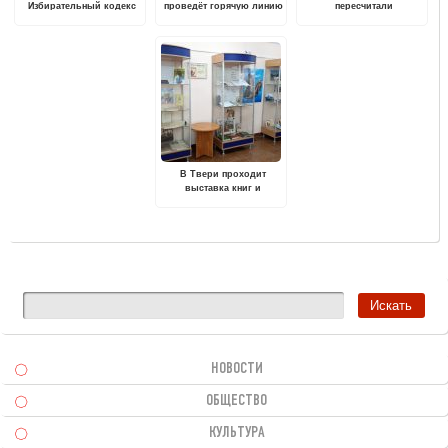
Избирательный кодекс
проведёт горячую линию
пересчитали
Тверской области
по вопросам получения
кадастровую стоимость
услуг Росреестра в
земельных участков
электронном виде
В Твери проходит
выставка книг и
архивных документов по
Афанасию Никитину
НОВОСТИ
ОБЩЕСТВО
КУЛЬТУРА