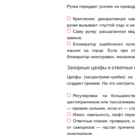
Ручка передает усилие на привод
Крепление: декоративную нак
ручки вызывает «пустой ход» и н
Саму ручку: расшатанное кв
замене.
Блокиратор ошибочного пол
язычок на торце. Если при от
блокиратор неисправен, механизм
Запорные цапфы и ответные 
Цапфы (эксцентрики-грибки) на
создают прижим. На что смотреть
Регулировка: на большинст
шестигранником или пассатижами
— прижим сильнее, если от — сл
Износ: овальность, люфт, пер
Ответные планки: проверьте, 
от саморезов — частая причина
уплотнителя.