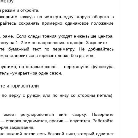
иметру
й режим и откройте.
верните каждую на четверть-одну вторую оборота в
арайтесь сохранять примерно одинаковое положение
а раме. Если следы трения уходят ниже/выше центра,
анку на 1–2 мм по направлению к цапфе. Закрепите.
ите бумажный тест по периметру. Не добивайтесь
жна становиться в горизонт легко, без рывков.
пустимо, но оставьте запас — перетянутая фурнитура
тель «умирает» за один сезон.
те и горизонтали
по верху с ручкой или по низу со стороны петель),
имеет регулировочный винт сверху. Поверните
 — створка поднимется, против — опустится. Работайте
еряя закрывание.
на нижней петле есть боковой винт, который сдвигает