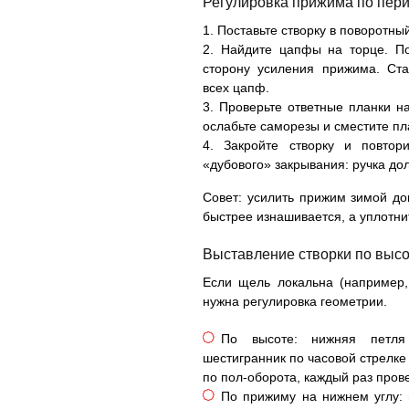
Регулировка прижима по пер
Поставьте створку в поворотны
Найдите цапфы на торце. По
сторону усиления прижима. Ст
всех цапф.
Проверьте ответные планки н
ослабьте саморезы и сместите пл
Закройте створку и повтор
«дубового» закрывания: ручка дол
Совет: усилить прижим зимой до
быстрее изнашивается, а уплотни
Выставление створки по высо
Если щель локальна (например, 
нужна регулировка геометрии.
По высоте: нижняя петля 
шестигранник по часовой стрелке
по пол-оборота, каждый раз пров
По прижиму на нижнем углу: 