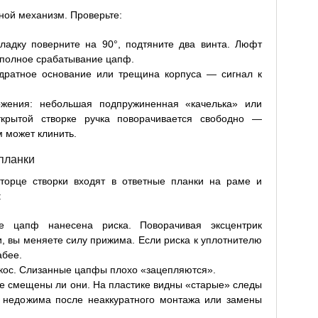
ной механизм. Проверьте:
ладку поверните на 90°, подтяните два винта. Люфт
еполное срабатывание цапф.
адратное основание или трещина корпуса — сигнал к
ожения: небольшая подпружиненная «качелька» или
крытой створке ручка поворачивается свободно —
 может клинить.
планки
 торце створки входят в ответные планки на раме и
:
ве цапф нанесена риска. Поворачивая эксцентрик
, вы меняете силу прижима. Если риска к уплотнителю
абее.
екос. Слизанные цапфы плохо «зацепляются».
не смещены ли они. На пластике видны «старые» следы
 недожима после неаккуратного монтажа или замены