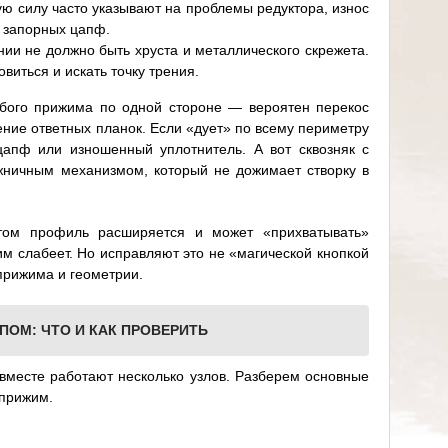
ю силу часто указывают на проблемы редуктора, износ
у запорных цапф.
ии не должно быть хруста и металлического скрежета.
виться и искать точку трения.
абого прижима по одной стороне — вероятен перекос
ние ответных планок. Если «дует» по всему периметру
апф или изношенный уплотнитель. А вот сквозняк с
ожничным механизмом, который не дожимает створку в
етом профиль расширяется и может «прихватывать»
им слабеет. Но исправляют это не «магической кнопкой
прижима и геометрии.
ПОМ: ЧТО И КАК ПРОВЕРИТЬ
 вместе работают несколько узлов. Разберем основные
 прижим.