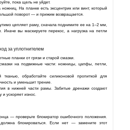
руйте, пока щель не уйдет.
 ножниц. На планке есть эксцентрик или винт, который
большой поворот — и прижим возвращается.
утимо цепляет раму, сначала поднимите ее на 1–2 мм,
. Иначе вы маскируете перекос, а нагрузка на петли
ход за уплотнителем
тные планки от грязи и старой смазки.
смазки на подвижные части: ножницы, цапфы, петли,
й тканью, обработайте силиконовой пропиткой для
чность и уменьшит трение.
тия в нижней части рамы. Забитые дренажи создают
у и ускоряет износ.
конца — проверьте блокиратор ошибочного положения.
а должна блокироваться. Если нет — замените этот