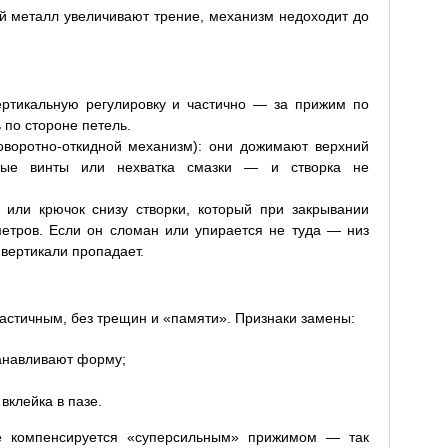
хой металл увеличивают трение, механизм недоходит до
ертикальную регулировку и частично — за прижим по
 по стороне петель.
оворотно-откидной механизм): они дожимают верхний
нные винты или нехватка смазки — и створка не
 или крючок снизу створки, который при закрывании
етров. Если он сломан или упирается не туда — низ
 вертикали пропадает.
астичным, без трещин и «памяти». Признаки замены:
анавливают форму;
вклейка в пазе.
е компенсируется «суперсильным» прижимом — так