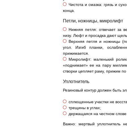
Чистота и смазка: грязь и су
конца.
Петли, ножницы, микролифт
Нижняя петля: отвечает за в
низу. Люфт и просадка дают щель
Верхняя петля и ножницы (п
угол. Изгиб планки, ослабле
прижимается.
Микролифт: маленький ролик
«поднимает» ее на пару миллим
створки цепляет раму, прижим по
Уплотнитель
Резиновый контур должен быть эл
сплющенные участки не восст
трещины в углах;
держащаяся на честном слове 
Важно: мертвый уплотнитель н