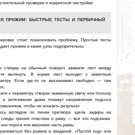
тоятельной проверки и корректной настройки.
ТСЯ ПРИЖИМ: БЫСТРЫЕ ТЕСТЫ И ПЕРВИЧНЫЙ
ировки, стоит локализовать проблему. Простые тесты
адает прижим и какие узлы подозрительны.
те створку на обычный поворот, зажмите лист между
йте вытянуть. В норме лист выходит с заметным
метру. Если где-то он выскакивает свободно — там
ос.
ите к периметру створки зажженную свечу или полоску
и и затягивание дыма покажут направление подсоса
сквозняков, чтобы не исказить результат.
есь взглядом по линии притвора: щели, задиры на
, следы трения пластика о раму — все это подсказки.
а низ порога или верхнюю часть рамы.
орачиваться без рывков и заеданий. «Пустой ход» или