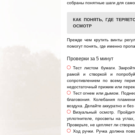
собраны понятные шаги для самос
КАК ПОНЯТЬ, ГДЕ ТЕРЯЕ
ОСМОТР
Прежде чем крутить винты регул
помогут понять, где именно проп
Проверки за 5 минут
Тест листом бумаги. Закрой
рамой и створкой и попробу
сопротивлением по всему пери
недостаточный прижим или перек
Тест огнем или дымом. Поднес
благовония. Колебания пламен
воздуха. Делайте аккуратно и без 
Визуальный осмотр. Пройдит
уплотнителе, просветы на углах
Проверьте, не цепляет ли створк
Ход ручки. Ручка должна пов