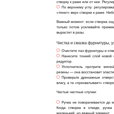
створку к раме или от нее. Регули
По верхнему углу: регулировка
«тянет» верх створки к раме. Не
Важный момент: если створка ощ
только потом усиливайте прижим
вырастет в разы.
Чистка и смазка фурнитуры, у
Очистите паз фурнитуры и отве
Нанесите тонкий слой новой 
редуктор.
Уплотнитель протрите мягко
резины — она восстановит эласти
Проверьте дренажные отверс
влагу, а та «прихватывает» створк
Частые частные случаи:
Ручка не поворачивается до 
Когда створка в откиде, ручк
маленький, но важный элемент.