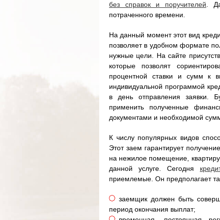
без справок и поручителей
. Д
потраченного времени.
На данный момент этот вид креди
позволяет в удобном формате пол
нужные цели. На сайте присутст
которые позволят сориентиров
процентной ставки и сумм к в
индивидуальной программой кред
в день отправления заявки. 
применить полученные финансы
документами и необходимой сум
К числу популярных видов спосо
Этот заем гарантирует получение
на нежилое помещение, квартиру
данной услуге. Сегодня
креди
приемлемые. Он предполагает та
заемщик должен быть соверш
период окончания выплат;
временная, постоянная ре