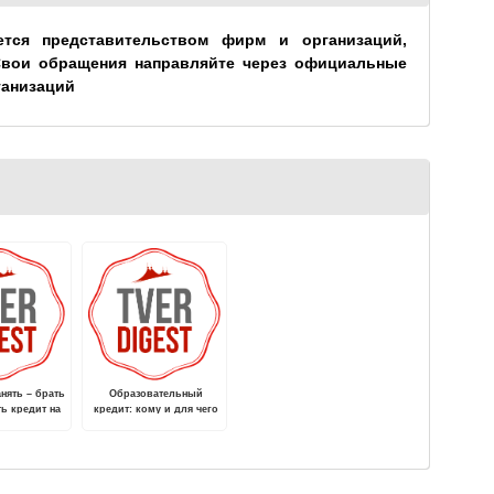
ется представительством фирм и организаций,
Свои обращения направляйте через официальные
ганизаций
анять – брать
Образовательный
ть кредит на
кредит: кому и для чего
онт?
он нужен