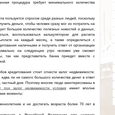
анная процедура требует минимального количества
та пользуется спросом среди разных людей, поскольку
учить деньги, чтобы человек сразу мог их потратить на
вует большое количество полезных новостей и данных,
аться, воспользоваться калькулятором для расчета
ыплате на каждый месяц, а также определиться с
итования наличными и получить ответ от организации
Буквально на следующее утро человек уже сможет
, так как представитель банка приедет вместе с
мой.
бов кредитования стоит отнести залог недвижимости.
 едва ли не самого большого количества денег в ответ
, частный дом. Поэтому многие люди заинтересованы в
т под залог недвижимости условия
имеет вполне
кие моменты:
еннолетним и не достигать возраста более 70 лет в
гистрация в Российской Федерации или наличие