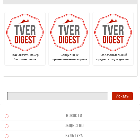
Как скачать покер
Секционные
Образовательный
бесплатно на пк:
промышленные ворота
кредит: кому и для чего
особенности онлайн
— особенности, виды
он нужен
игры
НОВОСТИ
ОБЩЕСТВО
КУЛЬТУРА