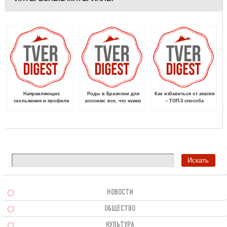
Направляющие
Роды в Бразилии для
Как избавиться от апатии
скольжения и профили
россиян: все, что нужно
– ТОП-3 способа
скольжения
знать
НОВОСТИ
ОБЩЕСТВО
КУЛЬТУРА