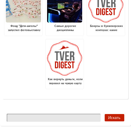
Фонд "Дети-ангелы"
Самые дорогие
Бонусы в букмекерских
запустил фотовыставку
дисциплины
конторах: какие
"Кем быть? Если ты
киберспорта — сколько
предложения входят в
особенный"
денег приносят игры?
рейтинг лучших?
Как вернуть деньги, если
перевел на чужую карту