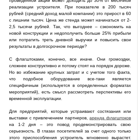
проведенной акции может доходить до 30% от месячной
реализации устроителя. При показателе в 200 тысяч
рублей (средний доход малой компании) это прирост в 60
с лишним тысяч. Цена же стенда может начинаться от 2-
2,5 тысячи рублей. Так, что выгоднее – сэкономить на
новой конструкции и недополучить больше 25% прибыли
или потратить треть дневной выручки и повысить свои
результаты в долгосрочном периоде?
С флагштоками, конечно, все иначе. Они громоздки,
сложнее конструктивно и потому стоят на порядок дороже.
Но во избежание крупных затрат и с учетом того факта,
что подобное оборудование все-таки является
специфичным (используется в определенных форматах
мероприятий), есть смысл рассмотреть перспективы его
временной эксплуатации.
Для предприятий, которые устраивают состязания или
выставки с привлечением партнеров,
аренда флагштоков
на 1-2 дня – это повод продемонстрировать свою
серьезность. В глазах посетителей за счет одного только
этого приспособления устроитель мгновенно вырастет.