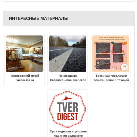
ИНТЕРЕСНЫЕ МАТЕРИАЛЫ
Конаковский музей
На заседании
Тверичам предлагают
закроется на
Правительства Тверской
помочь детям в трудной
реэкспозицию
области рассмотрят
жизненной ситуации
проект программы
дорожных работ на
ближайшие 5 лет
Срок годности и условия
хранения малярного