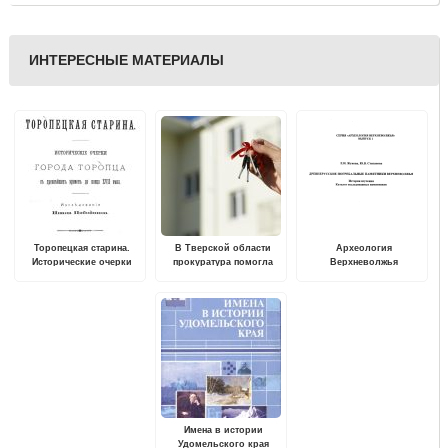
ИНТЕРЕСНЫЕ МАТЕРИАЛЫ
Торопецкая старина.
В Тверской области
Археология
Исторические очерки
прокуратура помогла
Верхневолжья
города Торопца с
троим сиротам получить
древнейших времен до
жилье
конца ХVII века
Имена в истории
Удомельского края