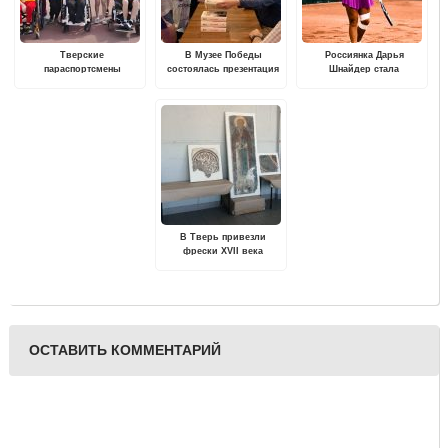
Тверские
В Музее Победы
Россиянка Дарья
параспортсмены
состоялась презентация
Шнайдер стала
завоевали 10 медалей на
книги «Ржев 42/43. От
победительницей
первенстве России по
«Марса» до «Бюффеля».
турнира в Венгрии
легкой атлетике
В Тверь привезли
фрески XVII века
ОСТАВИТЬ КОММЕНТАРИЙ